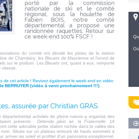
porté par la commission
nationale de ski et le comité
régional, sous la houlette de
Fabien BOIS, notre comité
départemental a proposé une
randonnée raquettes. Retour sur
ce week-end 100% FSCF !
Qu
Où
ssociations du comité ont dévalé les pistes de la station
tive de Chambéry
, les
Bleuets de Maurienne
et l'
envol de
uels sur le podium. Les
Bleuets
ont, quant à eux, remporté
 vitesse.
 de cet article ! Revivez également le week-end en vidéo
mile BERRUYER
(vidéo à venir prochainement !!!)
s, assurée par Christian GRAS
é départemental activités de pleine nature a organisé des
étaient présents :
Détende plein air
, l
a Fraternelle
. 14
int cette adorable petite station nichée dans la vallée des
 nom. Située sur un plateau entouré de hauts sommets à
our arriver au soleil et profiter d’un panorama exceptionnel.