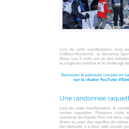
Lors de cette manifestation, trois a
d'Albiez-Montrond : la
Jeunesse Spor
Bissy.
Les 3 clubs ont eu des individ
la coupe du nombre et le challenge de
Retrouvez le palmarès complet en bas
sur
la chaîne YouTube d'E
Une randonnée raquette
Lors de cette manifestation, le comit
sorties raquettes. Plusieurs clubs 
membres de
Rando Plus
ont donc rejo
Arves au pied des aiguilles du même
fort dénivelé, il a donc fallu monter p