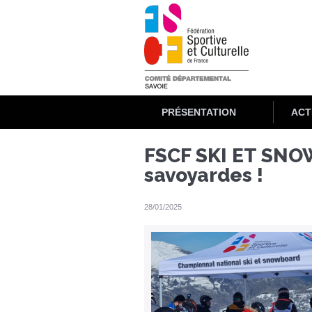
Aller
au
contenu
principal
PRÉSENTATION
ACT
FSCF SKI ET SNO
savoyardes !
28/01/2025