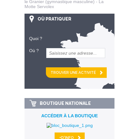
le Granier (gymnastique masculine) - La
Motte Servolex
OÙ PRATIQUER
Quoi ?
Où ?
et
km alentour
BOUTIQUE NATIONALE
ACCÉDER À LA BOUTIQUE
+D'INFO