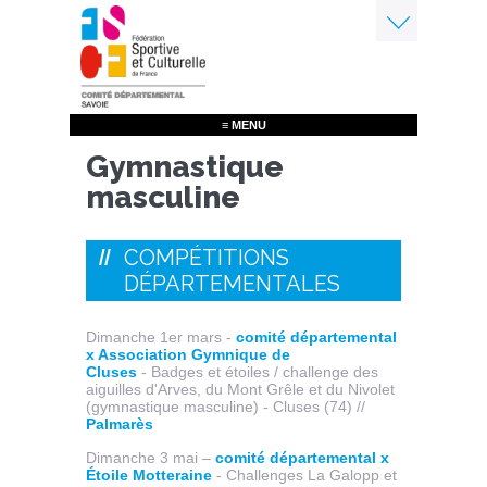
Aller
au
contenu
Menu
principal
≡ MENU
Gymnastique
masculine
COMPÉTITIONS
DÉPARTEMENTALES
Dimanche 1er mars -
comité départemental
x Association Gymnique de
Cluses
- Badges et étoiles / challenge des
aiguilles d'Arves, du Mont Grêle et du Nivolet
(gymnastique masculine) - Cluses (74) //
Palmarès
Dimanche 3 mai –
comité départemental x
Étoile Motteraine
- Challenges La Galopp et