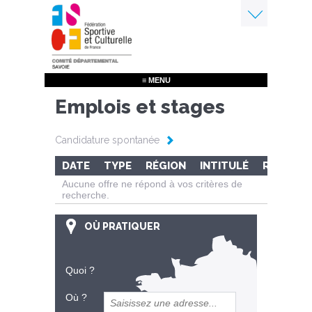
Aller
au
contenu
Menu
principal
≡ MENU
Emplois et stages
Candidature spontanée
DATE
TYPE
RÉGION
INTITULÉ
RÉF.
Aucune offre ne répond à vos critères de
recherche.
OÙ PRATIQUER
Quoi ?
Où ?