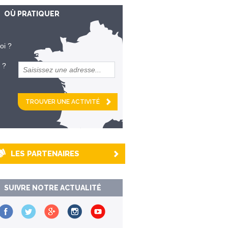
OÙ PRATIQUER
oi ?
 ?
et
km alentour
LES PARTENAIRES
SUIVRE NOTRE ACTUALITÉ