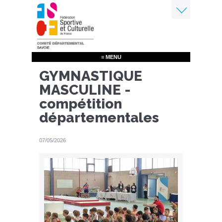
Aller
au
contenu
Menu
principal
≡ MENU
GYMNASTIQUE
MASCULINE -
compétition
départementales
07/05/2026